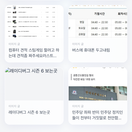
다.마음이 급하시겠지만, 장기적으로 봤을 때 자퇴는 되돌
이 최대로 이익을 보는 가격. 옵
로 이름이 다릅니다. 드래그
션 매수자들의
리기 어려운 선택입니다. 다른 길도 열려있다는 점을 기억
하세요.제 답변이 자퇴 고민에 조금이나마 도움이 되셨기를
바랍니다. 채택 부탁드립니다. 감사합니다!그 밖에 궁금한
점은 잘 정리되어 있는 글이 있으니 참고하시면 되겠습니
다.
이미지 글
이미지 글
컴퓨터 견적 스팀게임 할려고 하
버스에 휴대폰 두고내림
는데 견적좀 짜주세요러스트같
은거 원활하게 돌아가게요라이
젠이 겜할때 좋다는데라이젠으
로 짜주세요100만원
광고 [X]를 누르고 내용을 확인해 보세요
이미지 글
이미지 글
레이디버그 시즌 6 보는곳
민주당 좌파 반미 민주당 정치인
들이 전부터 거짓말로 천안함이
나 사드전자파 같은 반미선동 하
고 다니더니