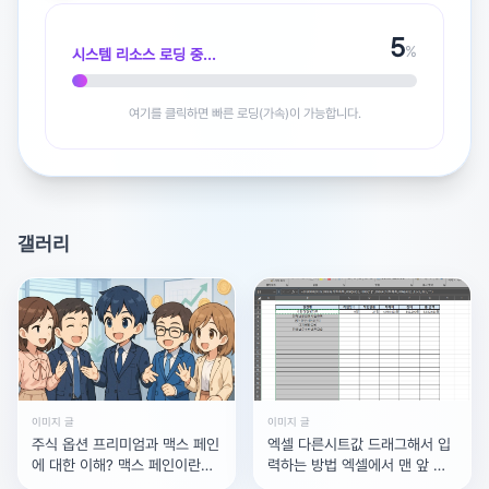
고 지금부터 자퇴하고 정시만 파면 정말 열심히 할 자신 있
5
습니다. 원래도 내신 때문에 자퇴를 많이하는 학교라 어렵
%
시스템 리소스 로딩 중...
지 않을 겁니다. 그래도 혹시 자퇴를 비추하신다면 이유가
있을까요?안녕하세요, 고2 생활이 많이 힘드셨겠어요. 내
여기를 클릭하면 빠른 로딩(가속)이 가능합니다.
신과 생기부 등으로 자퇴를 고민하실 만큼 상황이 어렵다고
느끼실 수 있죠. 그래도 신중하게 결정하시는 게 중요합니
다.자퇴, 정말 괜찮을까?자퇴 후 정시만 집중하겠다는 계획
은 확고하고 의지도 있으시니 긍정적입니다. 하지만 몇 가
갤러리
지 꼭 고려해보셔야 할 부분이 있습니다.첫째, 자퇴 시 검정
고시 성적으로 대학을 지원해야 하며, 일부 대학이나 학과
는 검정고시 출신에게 내신이 없다는 점에서 불이익을 줄
수 있습니다.둘째, 정시 비중은 학교마다 다르며, 해마다 변
동되기 때문에 정시만으로 지원 가능한 대학의 폭이 좁아질
수도 있습니다.자퇴 전 확인해야 할 사항1)검정고시 일정 및
준비과정을 미리 파악하고, 합격 후 수능 준비까지 이어지
이미지 글
이미지 글
는 로드맵을 짜보세요.2)현재 성적과 수능 목표 대학의 정
주식 옵션 프리미엄과 맥스 페인
엑셀 다른시트값 드래그해서 입
에 대한 이해? 맥스 페인이란기
력하는 방법 엑셀에서 맨 앞 시
시 기준을 비교해 현실 가능성을 점검해보는 것이 좋습니
관(옵션 매도하는 마켓 메이커)
트에 통계를 내고싶은데 시트별